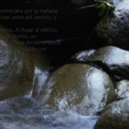
 dominicales por la mañana
nas antes del servicio, y
os. Al llegar al edificio,
na vez dentro, un
anos. Usted decide si desea
se les entregarán con
del santuario.
higiene, hemos comprado
 botes de basura en la parte
l distanciamiento social.
 han retirado las Biblias y
la para aliviar la
ueden tener dudas sobre
. Por favor, vengan solo