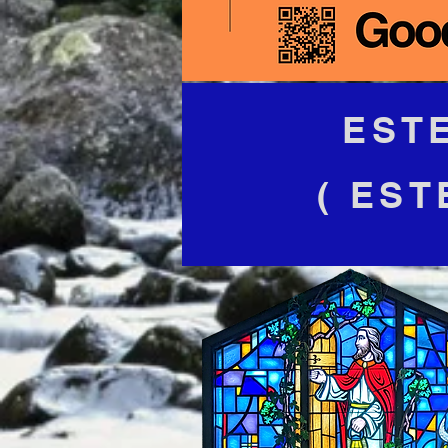
EST
(
ESTE