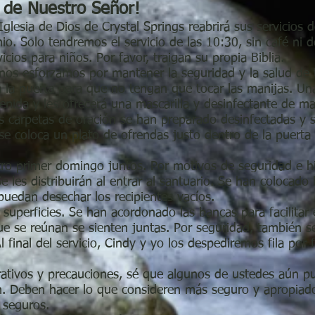
 de Nuestro Señor!
glesia de Dios de Crystal Springs reabrirá sus servicios
. Solo tendremos el servicio de las 10:30, sin café ni do
ios para niños. Por favor, traigan su propia Biblia.
os esforzamos por mantener la seguridad y la salud de tod
irá la puerta para que no tengan que tocar las manijas. U
venida y les ofrecerá una mascarilla y desinfectante de m
s carpetas de oración se han preparado desinfectadas y 
e coloca un plato de ofrendas justo dentro de la puerta 
ro primer domingo juntos. Por motivos de seguridad e 
Se les distribuirán al entrar al santuario. Se han colocado
 puedan desechar los recipientes vacíos.
superficies. Se han acordonado las bancas para facilitar e
ue se reúnan se sienten juntas. Por seguridad, también se
 final del servicio, Cindy y yo los despediremos fila por fi
rativos y precauciones, sé que algunos de ustedes aún p
. Deben hacer lo que consideren más seguro y apropiado
 seguros.