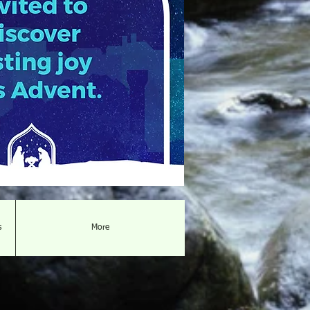
s
More