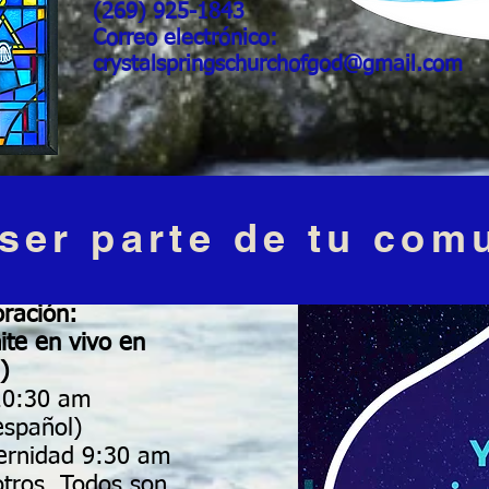
(269) 925-1843
Correo electrónico:
crystalspringschurchofgod@gmail.com
 ser parte de tu com
oración:
mite en vivo en
)
10:30 am
español)
ternidad 9:30 am
otros. Todos son