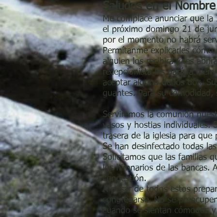
Saludos en el Nombre
Me complace anunciar que la I
el próximo domingo 21 de junio
por el momento no habrá servic
Permítanme explicarles cómo n
alguien los recibirá y les abr
recepcionista les dará la bien
aceptar alguno de los dos. Su
guantes. Para su comodidad, s
Serviremos la comunión nuest
vasos y hostias individuales. 
trasera de la iglesia para que
Se han desinfectado todas las 
Solicitamos que las familias q
los himnarios de las bancas. Al
congestión.
A pesar de todos estos prepa
congregarse. No se preocupen
cuando se sientan cómodos y